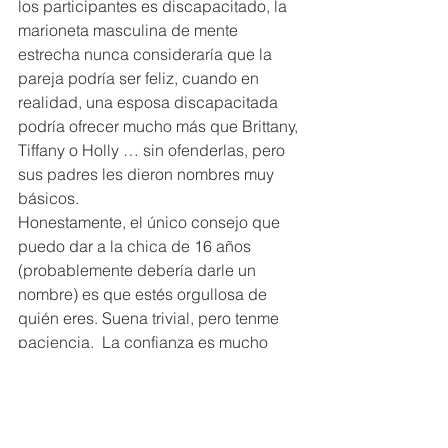
los participantes es discapacitado, la 
marioneta masculina de mente 
estrecha nunca consideraría que la 
pareja podría ser feliz, cuando en 
realidad, una esposa discapacitada 
podría ofrecer mucho más que Brittany, 
Tiffany o Holly … sin ofenderlas, pero 
sus padres les dieron nombres muy 
básicos. 
Honestamente, el único consejo que 
puedo dar a la chica de 16 años 
(probablemente debería darle un 
nombre) es que estés orgullosa de 
quién eres. Suena trivial, pero tenme 
paciencia.  La confianza es mucho 
más sexy que un buen par de tetas.  
Quiero decir, resulta que tengo un 
buen trasero, pero sólo tengo suerte.  
No te molestes cuando los chicos te 