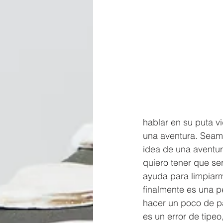
hablar en su puta v
una aventura. Seam
idea de una aventur
quiero tener que se
ayuda para limpiarm
finalmente es una p
hacer un poco de p
es un error de tipe