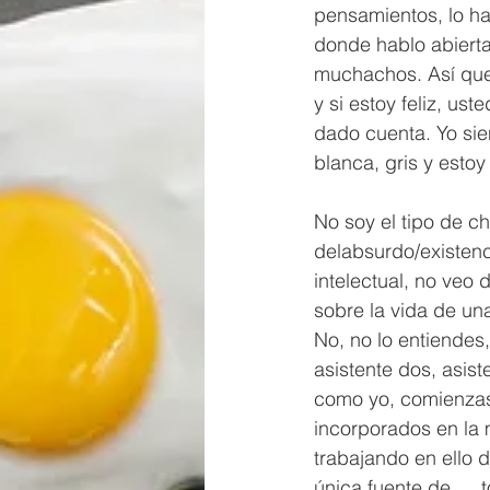
pensamientos, lo ha
donde hablo abierta
muchachos. Así que
y si estoy feliz, us
dado cuenta. Yo sien
blanca, gris y esto
No soy el tipo de c
delabsurdo/existenc
intelectual, no veo
sobre la vida de un
No, no lo entiende
asistente dos, asist
como yo, comienzas 
incorporados en la 
trabajando en ello d
única fuente de … t